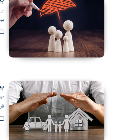
بر 
بیم
بی
دول
قرا