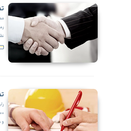
تع
مطا
رعا
نظر
تع
و س