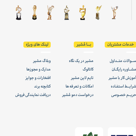
خدمات مشتریان
بـــا مُشیر
لینک های ویژه
ــوالات متــداول
مشیر در یک نگاه
وبلاگ مشیر
شــاوره رایگــان
کاتالوگ
مدارک و مجوزها
موزش کار با مشیر
تایم لاین مشیر
افتخارات و جوایز
رایــط استفـاده
امکانات و تعرفه ها
کتابچه برند
ریــم خصـوصی
درخواست دمو مُشیر
دریافت نمایندگی فروش