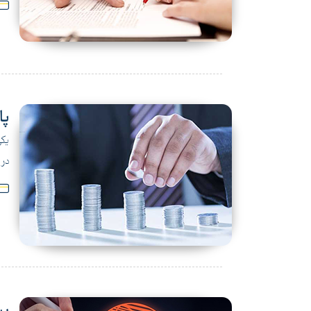
پا
یکی
در 
بیم