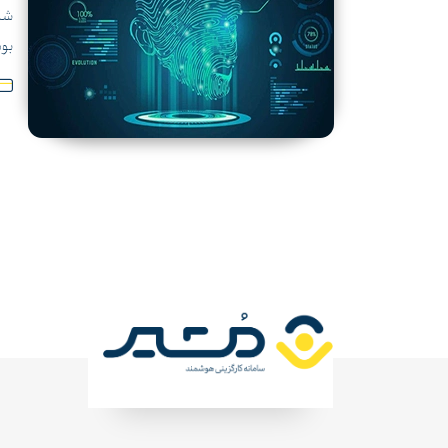
شده
بود. سام