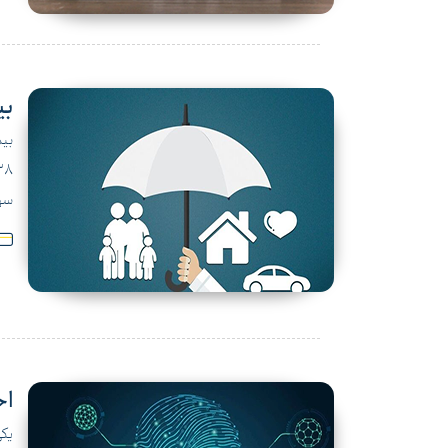
بی
بیم
سهم کا
اح
یکی