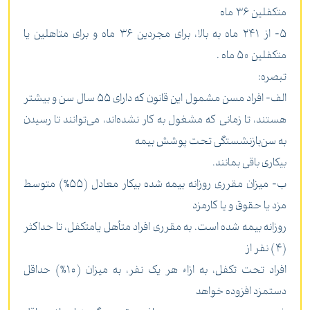
متکفلین 36 ماه
5- از 241 ماه به بالا، برای مجردین 36 ماه و برای متاهلین یا
متکفلین 50 ماه .
‌تبصره:
الف- افراد مسن مشمول این قانون که دارای 55 سال سن و بیشتر
هستند، تا زمانی که مشغول به کار نشده‌اند، می‌توانند تا رسیدن
به سن‌بازنشستگی تحت پوشش بیمه
بیکاری باقی بمانند.
ب- میزان مقرری روزانه بیمه شده بیکار معادل (55%) متوسط
مزد یا حقوق و یا کارمزد
روزانه بیمه شده است. به مقرری افراد متأهل یا‌متکفل، تا حداکثر
(4) نفر از
افراد تحت تکفل، به ازاء هر یک نفر، به میزان (10%) حداقل
دستمزد افزوده خواهد