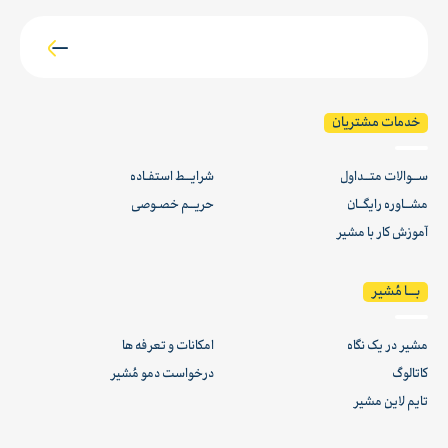
خدمات مشتریان
ســوالات متــداول
شرایــط استفـاده
مشــاوره رایگــان
حریــم خصـوصی
آموزش کار با مشیر
بـــا مُشیر
مشیر در یک نگاه
امکانات و تعرفه ها
کاتالوگ
درخواست دمو مُشیر
تایم لاین مشیر