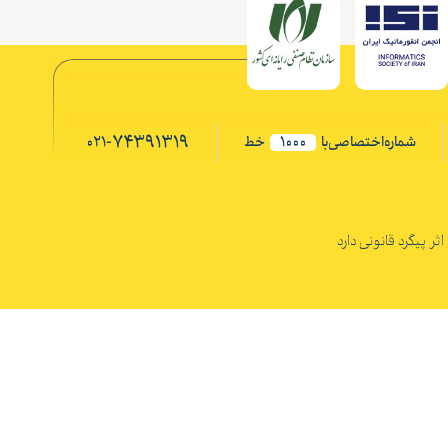
74391319
021-
شماره‌اختصاصی‌با
1000
خط