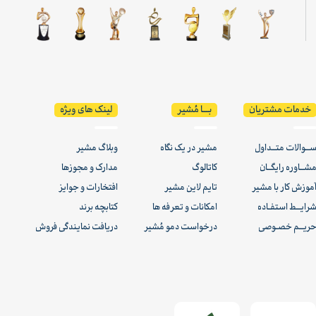
خدمات مشتریان
بـــا مُشیر
لینک های ویژه
ــوالات متــداول
مشیر در یک نگاه
وبلاگ مشیر
شــاوره رایگــان
کاتالوگ
مدارک و مجوزها
موزش کار با مشیر
تایم لاین مشیر
افتخارات و جوایز
رایــط استفـاده
امکانات و تعرفه ها
کتابچه برند
ریــم خصـوصی
درخواست دمو مُشیر
دریافت نمایندگی فروش