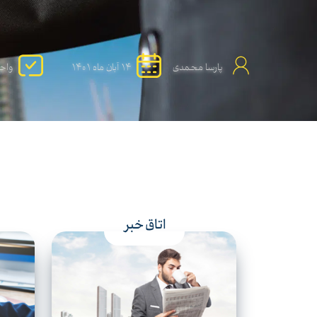
پارسا محمدی
14 آبان ماه 1401
واحد
اتاق خبر