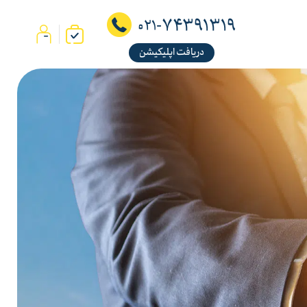
74391319
021-
دریافت اپلیکیشن