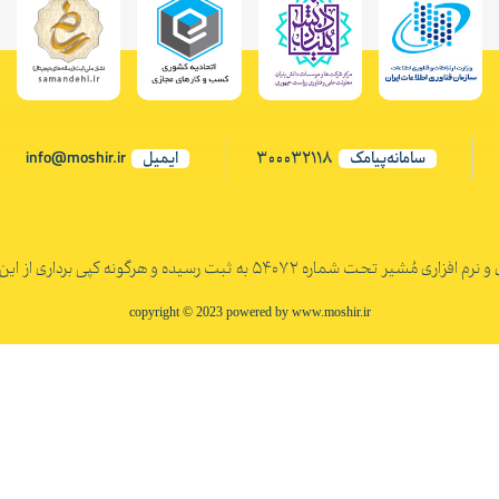
سامانه‌پیامک
300032118
ایمیل
info@moshir.ir
اره 54072 به ثبت رسیده و هرگونه کپی برداری از این اثر پیگرد قانونی دارد
copyright © 2023 powered by www.moshir.ir