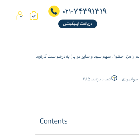
74391319
021-
دریافت اپلیکیشن
 از مزد، حقوق، سهم سود و سایر مزایا) به درخواست کارفرما
ز جوانمردی
تعداد بازدید:
685
Contents