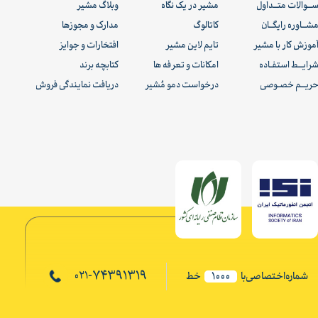
ــوالات متــداول
مشیر در یک نگاه
وبلاگ مشیر
شــاوره رایگــان
کاتالوگ
مدارک و مجوزها
موزش کار با مشیر
تایم لاین مشیر
افتخارات و جوایز
رایــط استفـاده
امکانات و تعرفه ها
کتابچه برند
ریــم خصـوصی
درخواست دمو مُشیر
دریافت نمایندگی فروش
74391319
021-
شماره‌اختصاصی‌با
1000
خط