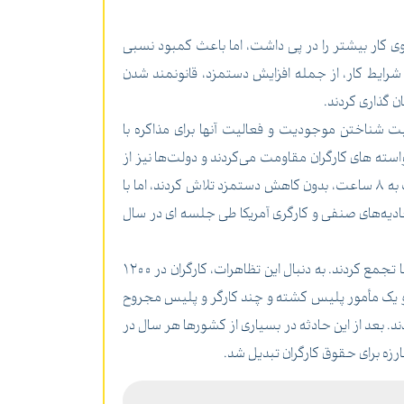
ش نیاز سرمایه‌داران به نیروی کار بیشتر را در پی داشت، اما باعث کمبود نسبی
‌های پایانی سده 19 باعث شد، خواسته‌هایی برای بهبود شرایط کار، از جمله افزایش دستمزد، قانونمند شدن
ن گذاری کردند.
ت شناختن موجودیت و فعالیت آنها برای مذاکره با
واسته های کارگران مقاومت می‌کردند و دولت‌ها نیز از
آنان حمایت می‌کردند. در اوایل دهه 1880 میلادی، اتحادیه‌های کارگری آمریکا برای تصویب قوانینی برای کاهش ساعات از 10 ساعت به 8 ساعت، بدون کاهش دستمزد تلاش کردند، اما با
حادیه‌های صنفی و کارگری آمریکا طی جلسه ای در سال
اولین روز ماه می سال 1886 در آمریکا، کارگران با عملی نشدن بهبود شرایط کار و عدم کاهش ساعت کاری به 8 ساعت، در خیابان‌ها تجمع کردند. به دنبال این تظاهرات، کارگران در 1200
ضان صورت گرفت و یک مأمور پلیس کشته و چند کارگر و پلیس مجروح
د. بعد از این حادثه در بسیاری از کشورها هر سال در
بارزه برای حقوق کارگران تبدیل شد.