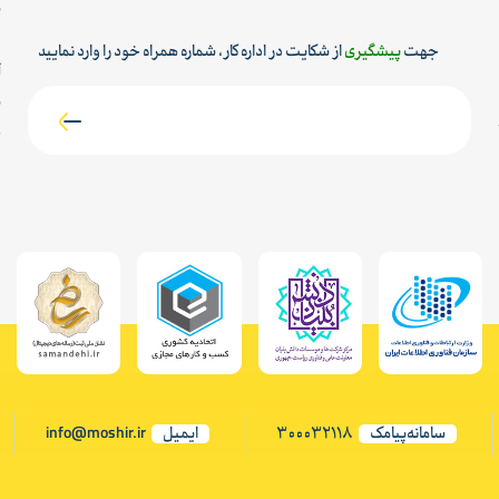
س
م
جهت
پیشگیری
از شکایت در اداره کار، شماره همراه خود را وارد نمایید
آ
ش
ح
سامانه‌پیامک
300032118
ایمیل
info@moshir.ir