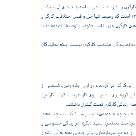
 کارگری را به رسمیت‌نمی‌شناسد و به جای آن، تشکیل
نهادهایی تحت عنوان شوراهای اسلامی کار را پیشنهاد کرده است. کارکرد این شوراها بر پایه قانون شورای اسلامی کار مصوب 1363 است که وظیفه آنها حل و فصل اختلافات کارگر و
ل‌های کارگری مورد تایید حکومت توصیف نموده که با
 می تواند در کارگاه‌هایی با بیش از 36کارگر تشکیل شود، منحصر به نمایندگان منتخب کارگران نیست؛ بلکه نمایندگان
بزرگ کار می‌کردند و در ازای اجازه زمین، قسمتی از
ن گروه برای تامین نیروی کار خود، شاگرد یا کارآموز
های زندگی کارگران تحت کنترل داشتند.
لید کارخانجات؛ چهره جدیدی یافت. پس از گذشت چند دهه،
 جز پرداخت دستمزد, تعهد دیگری در زندگی خصوصی و
در جوامع سرمایه‌داری، برای چندین دهه به کار دشوار