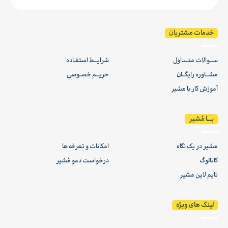
خدمات مشتریان
ســوالات متــداول
شرایــط استفـاده
مشــاوره رایگــان
حریــم خصـوصی
آموزش کار با مشیر
بـــا مُشیر
مشیر در یک نگاه
امکانات و تعرفه ها
کاتالوگ
درخواست دمو مُشیر
تایم لاین مشیر
لینک های ویژه