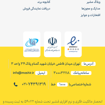
وبلاگ مشیر
کتابچه برند
مدارک و مجوزها
دریافت نمایندگی فروش
افتخارات و جوایز
آدرس‌ما
تهران،میدان فاطمی خیابان شهید گمنام پلاک ۳۴ واحد ۳
سامانه‌پیامک
300032118
ایمیل
info@moshir.ir
74391319
021-
شماره‌اختصاصی‌با
1000
خط
انحصار مالکیت فکری و نرم افزاری مُشیر تحت شماره 54072 به ثبت رسیده و