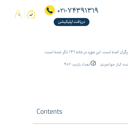
74391319
021-
دریافت اپلیکیشن
ت، این مورد در ماده 131 ذکر شده است،
ده:
الناز جوانمردی
تعداد بازدید:
487
Contents