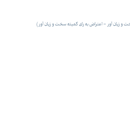
 زیان آور – اعتراض به رای کمیته سخت و زیان آور)
تجلسات کمیته های حفاظت فنی و بهداشت کار)
مه بیکاری)
)