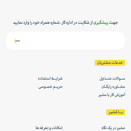
جهت
پیشگیری
از شکایت در اداره کار، شماره همراه خود را وارد نمایید
خدمات مشتریان
ســوالات متــداول
شرایــط استفـاده
مشــاوره رایگــان
حریــم خصـوصی
آموزش کار با مشیر
بـــا مُشیر
مشیر در یک نگاه
امکانات و تعرفه ها