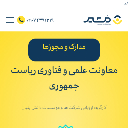
/>
74391319
021-
مدارک و مجوزها
معاونت علمی و فناوری ریاست
جمهوری
کارگروه ارزیابی شرکت ها و موسسات دانش بنیان