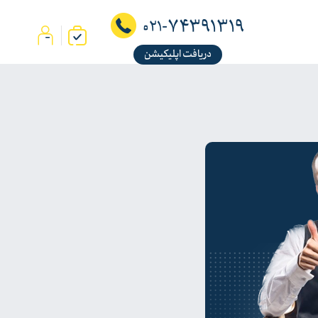
74391319
021-
دریافت اپلیکیشن