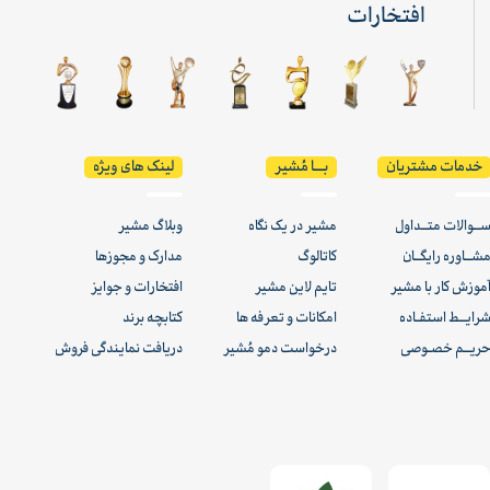
افتخارات
خدمات مشتریان
بـــا مُشیر
لینک های ویژه
ــوالات متــداول
مشیر در یک نگاه
وبلاگ مشیر
شــاوره رایگــان
کاتالوگ
مدارک و مجوزها
موزش کار با مشیر
تایم لاین مشیر
افتخارات و جوایز
رایــط استفـاده
امکانات و تعرفه ها
کتابچه برند
ریــم خصـوصی
درخواست دمو مُشیر
دریافت نمایندگی فروش